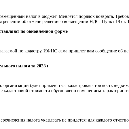
возмещенный налог в бюджет. Меняется порядок возврата. Треб
ия решении об отмене решения о возмещении НДС. Пункт 19 ст. 
оставляют по обновленной форме
агаемой по кадастру. ИФНС сама пришлет вам сообщение об исчи
ьного налога за 2023 г.
во организаций будет применяться кадастровая стоимость недвиж
 кадастровой стоимости обусловлено изменением характеристик н
речисления налога указывать не придется: для каждого отчетно