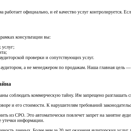
 работает официально, и её качество услуг контролируется. Ес
 рамках консультации вы:
 услуг;
ита;
 аудиторской проверки и сопутствующих услуг.
 аудитором, а не менеджером по продажам. Наша главная цель — 
айна
аны соблюдать коммерческую тайну. Им запрещено разглашать с
воре и его стоимости. К нарушителям требований законодательс
ть из СРО. Это автоматически повлечет запрет на занятие ауди
е утечки информации.
ность данных. Более чем за 20 лет оказания аудиторских услуг,