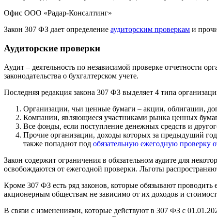
Офис ООО «Радар-Консалтинг»
Закон 307 ФЗ дает определение
аудиторским проверкам
и прочи
Аудиторские проверки
Аудит – деятельность по независимой проверке отчетности ор
законодательства о бухгалтерском учете.
Последняя редакция закона 307 ФЗ выделяет 4 типа организац
Организации, чьи ценные бумаги – акции, облигации, до
Компании, являющиеся участниками рынка ценных бумаг
Все фонды, если поступление денежных средств и другог
Прочие организации, доходы которых за предыдущий год 
также попадают под
обязательную ежегодную проверку о
Закон содержит ограничения в обязательном аудите для некот
освобождаются от ежегодной проверки. Льготы распространяют
Кроме 307 ФЗ есть ряд законов, которые обязывают проводить
акционерным обществам не зависимо от их доходов и стоимост
В связи с изменениями, которые действуют в 307 ФЗ с 01.01.