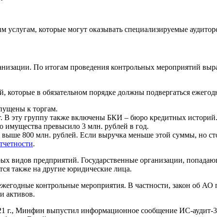
м услугам, которые могут оказывать специализируемые аудитор
ганизации. По итогам проведения контрольных мероприятий выра
ий, которые в обязательном порядке должны подвергаться ежего
пущены к торгам.
. В эту группу также включены БКИ – бюро кредитных историй
о имущества превысило 3 млн. рублей в год.
выше 800 млн. рублей. Если выручка меньше этой суммы, но сто
тчетности
.
орых видов предприятий. Государственные организации, попада
ся также на другие юридические лица.
 ежегодные контрольные мероприятия. В частности, закон об АО 
и активов.
2021 г., Минфин выпустил информационное сообщение ИС-аудит-3