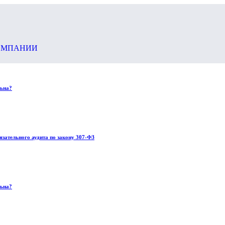
ОМПАНИИ
льна?
язательного аудита по закону 307-ФЗ
льна?