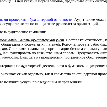
таблица. В ней указаны нормы законов, предписывающих ежегод
ными проверками бухгалтерской отчетности
. Аудит также может
я осуществляются по инициативе руководства организаций.
ывать аудиторские компании:
изовывать и вести бухгалтерский учет
. Составлять отчетность,
 обязательных бюджетных платежей. Консультировать работнико
ости.
Составлять планы по реорганизации бизнеса с целью увели
и.
Консультировать по хозяйственным спорам. Представлять инте
отчетности.
Внедрять на предприятии программное обеспечение
атериалы по аудиторской деятельности в бумажном и цифровом 
оказываться как отдельно, так и совместно со стандартной пров
те получить услуги по следующим направлениям: