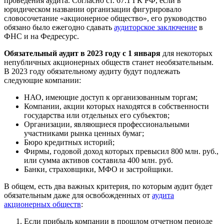
проведения аудита. Согласно ст. 67.1 ГК РФ, если в
юридическом названии организации фигурировало
словосочетание «акционерное общество», его руководство
обязано было ежегодно сдавать
аудиторское заключение
в
ФНС и на Федресурс.
Обязательный аудит в 2023 году с 1 января
для некоторых
непубличных акционерных обществ станет необязательным.
В 2023 году обязательному аудиту будут подлежать
следующие компании:
НАО, имеющие доступ к организованным торгам;
Компании, акции которых находятся в собственности
государства или отдельных его субъектов;
Организации, являющиеся профессиональными
участниками рынка ценных бумаг;
Бюро кредитных историй;
Фирмы, годовой доход которых превысил 800 млн. руб.,
или сумма активов составила 400 млн. руб.
Банки, страховщики, МФО и застройщики.
В общем, есть два важных критерия, по которым аудит будет
обязательным даже для освобожденных от
аудита
акционерных обществ
:
Если прибыль компании в прошлом отчетном периоде