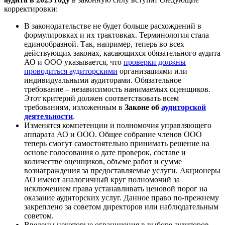
корректировки:
В законодательстве не будет больше расхождений в
формулировках и их трактовках. Терминология стала
единообразной. Так, например, теперь во всех
действующих законах, касающихся обязательного аудита
АО и ООО указывается, что
проверки должны
проводиться аудиторскими
организациями или
индивидуальными аудиторами. Обязательное
требование – независимость нанимаемых оценщиков.
Этот критерий должен соответствовать всем
требованиям, изложенным в
Законе об
аудиторской
деятельности
.
Изменятся компетенции и полномочия управляющего
аппарата АО и ООО. Общее собрание членов ООО
теперь смогут самостоятельно принимать решение на
основе голосования о дате проверок, составе и
количестве оценщиков, объеме работ и сумме
вознаграждения за предоставляемые услуги. Акционеры
АО имеют аналогичный круг полномочий за
исключением права устанавливать ценовой порог на
оказание аудиторских услуг. Данное право по-прежнему
закреплено за советом директоров или наблюдательным
советом.
Введены некоторые ограничения в выборе аудиторов.