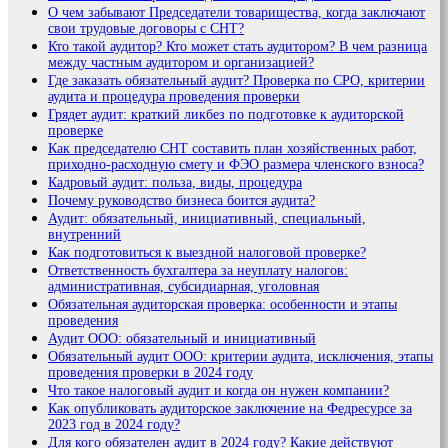
О чем забывают Председатели товарищества, когда заключают
свои трудовые договоры с СНТ?
Кто такой аудитор? Кто может стать аудитором? В чем разница
между частным аудитором и организацией?
Где заказать обязательный аудит? Проверка по СРО, критерии
аудита и процедура проведения проверки
Грядет аудит: краткий ликбез по подготовке к аудиторской
проверке
Как председателю СНТ составить план хозяйственных работ,
приходно-расходную смету и ФЭО размера членского взноса?
Кадровый аудит: польза, виды, процедура
Почему руководство бизнеса боится аудита?
Аудит: обязательный, инициативный, специальный,
внутренний
Как подготовиться к выездной налоговой проверке?
Ответственность бухгалтера за неуплату налогов:
административная, субсидиарная, уголовная
Обязательная аудиторская проверка: особенности и этапы
проведения
Аудит ООО: обязательный и инициативный
Обязательный аудит ООО: критерии аудита, исключения, этапы
проведения проверки в 2024 году
Что такое налоговый аудит и когда он нужен компании?
Как опубликовать аудиторское заключение на Федресурсе за
2023 год в 2024 году?
Для кого обязателен аудит в 2024 году? Какие действуют