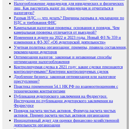
Налогообложение дивидендов для юридических и физических
лиц. Как рассчитать налог по дивидендам и отчитаться в
налоговую?
Разрыв НДС — что делать? Причины разрыва в декларации по
НДС и требования ФНС
Камеральная налоговая проверка: основания и порядок. Чем
камеральная проверка отличается от выездной?
Изменения в аудите на 2022 и 2023 годы. Новый ФЗ № 359 и
изменения в ФЗ-307 «Об аудиторской деятельности»
Учетная политика организации: примеры, правила составления,
рекомендации аудиторов
Оптимизация налогов: законные и незаконные способы
оптимизации налогообложения
Контролируемая сделка в 2021 году: какие сделки признаются
контролируемыми? Критерии контролируемых сделок
Дробление бизнеса: законная оптимизация или налоговое
преступление?
Практика применения 54.1 НК РФ по взаимоотношениям с
техническими контрагентами
Публикация аудиторского заключения на Федресурсе.
Инструкция по публикации аудиторского заключения на
Федресурсе
Порядок расчета чистых активов. Формула расчета чистых
активов. Пример расчета чистых активов организации
Инициативный аудит для оценки финансово-хозяйственной
деятельности организации