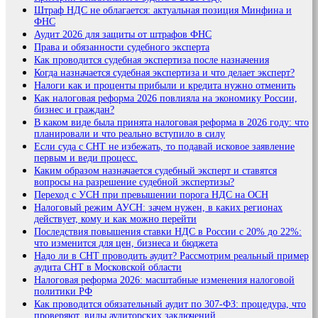
Штраф НДС не облагается: актуальная позиция Минфина и
ФНС
Аудит 2026 для защиты от штрафов ФНС
Права и обязанности судебного эксперта
Как проводится судебная экспертиза после назначения
Когда назначается судебная экспертиза и что делает эксперт?
Налоги как и проценты прибыли и кредита нужно отменить
Как налоговая реформа 2026 повлияла на экономику России,
бизнес и граждан?
В каком виде была принята налоговая реформа в 2026 году: что
планировали и что реально вступило в силу
Если суда с СНТ не избежать, то подавай исковое заявление
первым и веди процесс.
Каким образом назначается судебный эксперт и ставятся
вопросы на разрешение судебной экспертизы?
Переход с УСН при превышении порога НДС на ОСН
Налоговый режим АУСН: зачем нужен, в каких регионах
действует, кому и как можно перейти
Последствия повышения ставки НДС в России с 20% до 22%:
что изменится для цен, бизнеса и бюджета
Надо ли в СНТ проводить аудит? Рассмотрим реальный пример
аудита СНТ в Московской области
Налоговая реформа 2026: масштабные изменения налоговой
политики РФ
Как проводится обязательный аудит по 307-ФЗ: процедура, что
проверяют, виды аудиторских заключений