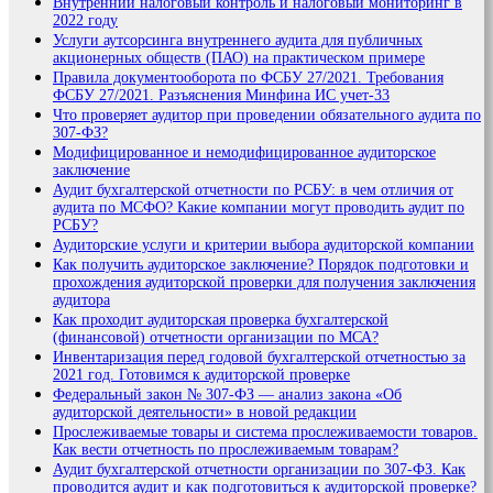
Внутренний налоговый контроль и налоговый мониторинг в
2022 году
Услуги аутсорсинга внутреннего аудита для публичных
акционерных обществ (ПАО) на практическом примере
Правила документооборота по ФСБУ 27/2021. Требования
ФСБУ 27/2021. Разъяснения Минфина ИС учет-33
Что проверяет аудитор при проведении обязательного аудита по
307-ФЗ?
Модифицированное и немодифицированное аудиторское
заключение
Аудит бухгалтерской отчетности по РСБУ: в чем отличия от
аудита по МСФО? Какие компании могут проводить аудит по
РСБУ?
Аудиторские услуги и критерии выбора аудиторской компании
Как получить аудиторское заключение? Порядок подготовки и
прохождения аудиторской проверки для получения заключения
аудитора
Как проходит аудиторская проверка бухгалтерской
(финансовой) отчетности организации по МСА?
Инвентаризация перед годовой бухгалтерской отчетностью за
2021 год. Готовимся к аудиторской проверке
Федеральный закон № 307-ФЗ — анализ закона «Об
аудиторской деятельности» в новой редакции
Прослеживаемые товары и система прослеживаемости товаров.
Как вести отчетность по прослеживаемым товарам?
Аудит бухгалтерской отчетности организации по 307-ФЗ. Как
проводится аудит и как подготовиться к аудиторской проверке?