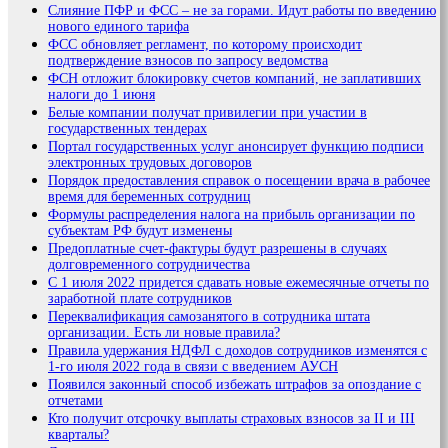
Слияние ПФР и ФCС – не за горами. Идут работы по введению
нового единого тарифа
ФСС обновляет регламент, по которому происходит
подтверждение взносов по запросу ведомства
ФСН отложит блокировку счетов компаний, не заплативших
налоги до 1 июня
Белые компании получат привилегии при участии в
государственных тендерах
Портал государственных услуг анонсирует функцию подписи
электронных трудовых договоров
Порядок предоставления справок о посещении врача в рабочее
время для беременных сотрудниц
Формулы распределения налога на прибыль организации по
субъектам РФ будут изменены
Предоплатные счет-фактуры будут разрешены в случаях
долговременного сотрудничества
С 1 июля 2022 придется сдавать новые ежемесячные отчеты по
заработной плате сотрудников
Переквалификация самозанятого в сотрудника штата
организации. Есть ли новые правила?
Правила удержания НДФЛ с доходов сотрудников изменятся с
1-го июля 2022 года в связи с введением АУСН
Появился законный способ избежать штрафов за опоздание с
отчетами
Кто получит отсрочку выплаты страховых взносов за II и III
кварталы?