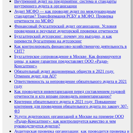
Внутренний аудит на предприятии: система и стандарты
внутреннего аудита в организации
Аудит МСФО — как проводят аудит по международным
стандартам? Трансформация РСБУ в МСФО. Проверка
отчетности по МСФО
Финансовый бухгалтерский аудит организации. Условия
проведения и результат аудиторской проверки отчетности
Бухгалтерский аутсорсинг: почему это выгодно, и как
перевести бухгалтерию на аутсорсинг
Как контролировать финансово-хозяйственную деятельность в
СНТ?
Бухгалтерское сопровождение в Москве. Как формируются
цены, и какие гарантии предоставляет ООО «Радар-
Консалтинг»
Обязательный аудит акционерных обществ в 2021 году.
Отменен аудит для АО?
Ответственность за непроведение обязательного аудита в 2021
году
Как проводится инвентаризация перед составлением годовой
отчетности и кто вправе проводить инвентаризацию?
Критерии обязательного аудита в 2021 году. Повышение
критериев для проведения обязательного аудита по закону 307-
ФЗ
Услуги аудиторских организаций в Москве на примере ООО
«Радар-Консалтинг»: как контролируется качество и чем
руководствуется аудитор?
Аудиторская проверка организации: как проводится проверка и