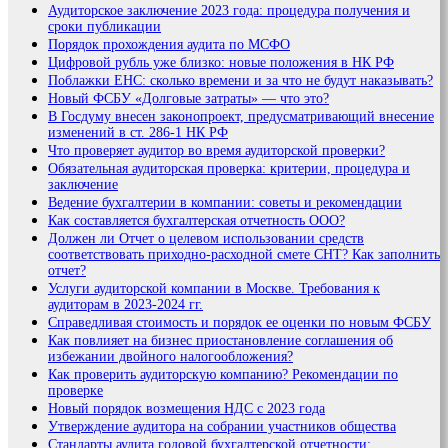
Аудиторское заключение 2023 года: процедура получения и
сроки публикации
Порядок прохождения аудита по МСФО
Цифровой рубль уже близко: новые положения в НК РФ
Поблажки ЕНС: сколько времени и за что не будут наказывать?
Новый ФСБУ «Долговые затраты» — что это?
В Госдуму внесен законопроект, предусматривающий внесение
изменений в ст. 286-1 НК РФ
Что проверяет аудитор во время аудиторской проверки?
Обязательная аудиторская проверка: критерии, процедура и
заключение
Ведение бухгалтерии в компании: советы и рекомендации
Как составляется бухгалтерская отчетность ООО?
Должен ли Отчет о целевом использовании средств
соответствовать приходно-расходной смете СНТ? Как заполнить
отчет?
Услуги аудиторской компании в Москве. Требования к
аудиторам в 2023-2024 гг.
Справедливая стоимость и порядок ее оценки по новым ФСБУ
Как повлияет на бизнес приостановление соглашения об
избежании двойного налогообложения?
Как проверить аудиторскую компанию? Рекомендации по
проверке
Новый порядок возмещения НДС с 2023 года
Утверждение аудитора на собрании участников общества
Стандарты аудита годовой бухгалтерской отчетности: