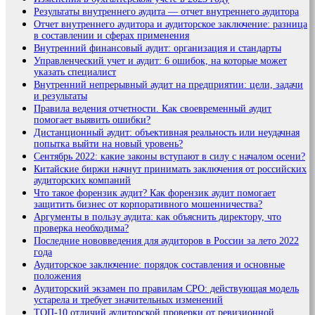
Результаты внутреннего аудита — отчет внутреннего аудитора
Отчет внутреннего аудитора и аудиторское заключение: разница
в составлении и сферах применения
Внутренний финансовый аудит: организация и стандарты
Управленческий учет и аудит: 6 ошибок, на которые может
указать специалист
Внутренний непрерывный аудит на предприятии: цели, задачи
и результаты
Правила ведения отчетности. Как своевременный аудит
помогает выявить ошибки?
Дистанционный аудит: объективная реальность или неудачная
попытка выйти на новый уровень?
Сентябрь 2022: какие законы вступают в силу с началом осени?
Китайские биржи начнут принимать заключения от российских
аудиторских компаний
Что такое форензик аудит? Как форензик аудит помогает
защитить бизнес от корпоративного мошенничества?
Аргументы в пользу аудита: как объяснить директору, что
проверка необходима?
Последние нововведения для аудиторов в России за лето 2022
года
Аудиторское заключение: порядок составления и основные
положения
Аудиторский экзамен по правилам СРО: действующая модель
устарела и требует значительных изменений
ТОП-10 отличий аудиторской проверки от ревизионной