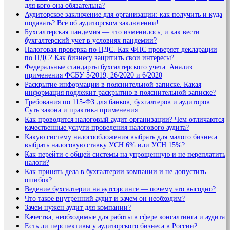
для кого она обязательна?
Аудиторское заключение для организации: как получить и куда
подавать? Всё об аудиторском заключении!
Бухгалтерская пандемия — что изменилось, и как вести
бухгалтерский учет в условиях пандемии?
Налоговая проверка по НДС. Как ФНС проверяет декларации
по НДС? Как бизнесу защитить свои интересы?
Федеральные стандарты бухгалтерского учета. Анализ
применения ФСБУ 5/2019, 26/2020 и 6/2020
Раскрытие информации в пояснительной записке. Какая
информация подлежит раскрытию в пояснительной записке?
Требования по 115-ФЗ для банков, бухгалтеров и аудиторов.
Суть закона и практика применения
Как проводится налоговый аудит организации? Чем отличаются
качественные услуги проведения налогового аудита?
Какую систему налогообложения выбрать для малого бизнеса:
выбрать налоговую ставку УСН 6% или УСН 15%?
Как перейти с общей системы на упрощенную и не переплатить
налоги?
Как принять дела в бухгалтерии компании и не допустить
ошибок?
Ведение бухгалтерии на аутсорсинге — почему это выгодно?
Что такое внутренний аудит и зачем он необходим?
Зачем нужен аудит для компании?
Качества, необходимые для работы в сфере консалтинга и аудита
Есть ли перспективы у аудиторского бизнеса в России?