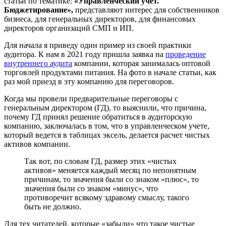
статьи по тематике:
«Управленческий учет.
Бюджетирование»,
представляют интерес для собственников
бизнеса, для генеральных директоров, для финансовых
директоров организаций СМП и ИП.
Для начала я приведу один пример из своей практики
аудитора. К нам в 2021 году пришла заявка на
проведение
внутреннего аудита
компании, которая занималась оптовой
торговлей продуктами питания. На фото в начале статьи, как
раз мой приезд в эту компанию для переговоров.
Когда мы провели предварительные переговоры с
генеральным директором (ГД), то выяснили, что причина,
почему ГД принял решение обратиться в аудиторскую
компанию, заключалась в том, что в управленческом учете,
который ведется в таблицах эксель, делается расчет чистых
активов компании.
Так вот, по словам ГД, размер этих «чистых
активов» меняется каждый месяц по непонятным
причинам, то значения были со знаком «плюс», то
значения были со знаком «минус», что
противоречит всякому здравому смыслу, такого
быть не должно.
Для тех читателей, которые «забыли» что такое чистые