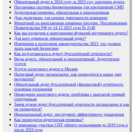
Обязательный аудит в 2024 году за 2023 год: критерии аудита
Постановка системы бюджетирования для предприятий СМП
Аудиторская проверка: обязательная и инициативная
Дью-дилидженс для оценки деятельности компании
Мораторий на внеплановые проверки продлен. Постановление
Правительства РФ от 14.12.2023 года № 2140
Как мы подходим к выполнению функций внутреннего аудита?
Для кого отменили обязательный аудит?
Изменения в налоговом законодательстве 2023: что должен
знать каждый бизнесмен
Как подготовиться к аудиту бухгалтерской отчетности?
Виды аудита: обязательный и инициативный. Аудиторские
услуги
Услуги налогового аудита в Москве
Налоговый аудит организации: как проводится и какие дает
результаты?
Обязательный аудит бухгалтерской (финансовой) отчетности:
основные положения
Проведение налогового аудита: проблемы с выплатой премий
сотрудникам
Зачем нужен аудит бухгалтерской отчетности организации и как
он проводится?
Инициативный аудит: инструмент эффективного управления
Как проводится аудиторская проверка?
О земельных участках СНТ общего пользования до 2019 года и
после 2019 года