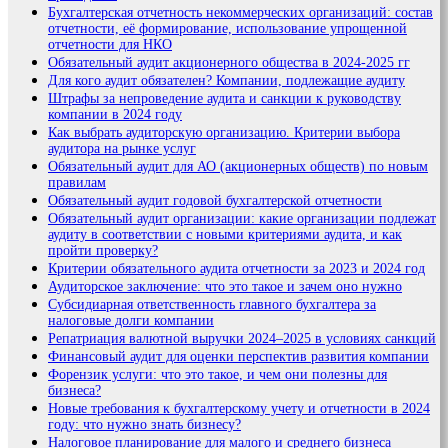
Бухгалтерская отчетность некоммерческих организаций: состав
отчетности, её формирование, использование упрощенной
отчетности для НКО
Обязательный аудит акционерного общества в 2024-2025 гг
Для кого аудит обязателен? Компании, подлежащие аудиту
Штрафы за непроведение аудита и санкции к руководству
компании в 2024 году
Как выбрать аудиторскую организацию. Критерии выбора
аудитора на рынке услуг
Обязательный аудит для АО (акционерных обществ) по новым
правилам
Обязательный аудит годовой бухгалтерской отчетности
Обязательный аудит организации: какие организации подлежат
аудиту в соответствии с новыми критериями аудита, и как
пройти проверку?
Критерии обязательного аудита отчетности за 2023 и 2024 год
Аудиторское заключение: что это такое и зачем оно нужно
Субсидиарная ответственность главного бухгалтера за
налоговые долги компании
Репатриация валютной выручки 2024–2025 в условиях санкций
Финансовый аудит для оценки перспектив развития компании
Форензик услуги: что это такое, и чем они полезны для
бизнеса?
Новые требования к бухгалтерскому учету и отчетности в 2024
году: что нужно знать бизнесу?
Налоговое планирование для малого и среднего бизнеса