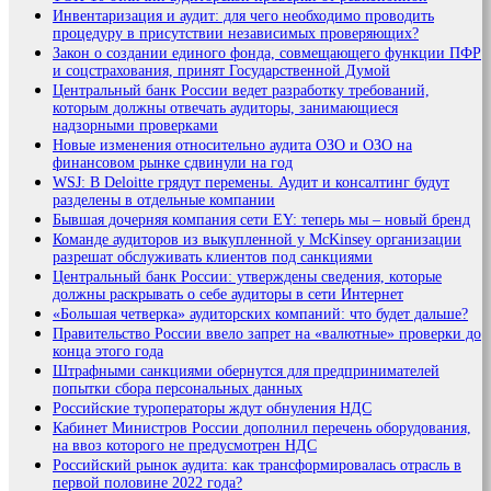
Инвентаризация и аудит: для чего необходимо проводить
процедуру в присутствии независимых проверяющих?
Закон о создании единого фонда, совмещающего функции ПФР
и соцстрахования, принят Государственной Думой
Центральный банк России ведет разработку требований,
которым должны отвечать аудиторы, занимающиеся
надзорными проверками
Новые изменения относительно аудита ОЗО и ОЗО на
финансовом рынке сдвинули на год
WSJ: В Deloitte грядут перемены. Аудит и консалтинг будут
разделены в отдельные компании
Бывшая дочерняя компания сети EY: теперь мы – новый бренд
Команде аудиторов из выкупленной у McKinsey организации
разрешат обслуживать клиентов под санкциями
Центральный банк России: утверждены сведения, которые
должны раскрывать о себе аудиторы в сети Интернет
«Большая четверка» аудиторских компаний: что будет дальше?
Правительство России ввело запрет на «валютные» проверки до
конца этого года
Штрафными санкциями обернутся для предпринимателей
попытки сбора персональных данных
Российские туроператоры ждут обнуления НДС
Кабинет Министров России дополнил перечень оборудования,
на ввоз которого не предусмотрен НДС
Российский рынок аудита: как трансформировалась отрасль в
первой половине 2022 года?