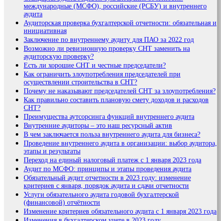
международные (МСФО), российские (РСБУ) и внутреннего
аудита
Аудиторская проверка бухгалтерской отчетности: обязательная и
инициативная
Заключение по внутреннему аудиту для ПАО за 2022 год
Возможно ли ревизионную проверку СНТ заменить на
аудиторскую проверку?
Есть ли хорошие СНТ и честные председатели?
Как ограничить злоупотребления председателей при
осуществлении строительства в СНТ?
Почему не наказывают председателей СНТ за злоупотребления?
Как правильно составить плановую смету доходов и расходов
СНТ?
Преимущества аутсорсинга функций внутреннего аудита
Внутренние аудиторы – это наш ресурсный актив
В чем заключается польза внутреннего аудита для бизнеса?
Проведение внутреннего аудита в организации: выбор аудитора,
этапы и результаты
Переход на единый налоговый платеж с 1 января 2023 года
Аудит по МСФО: принципы и этапы проведения аудита
Обязательный аудит отчетности в 2023 году: изменение
критериев с января, порядок аудита и сдачи отчетности
Услуги обязательного аудита годовой бухгалтерской
(финансовой) отчётности
Изменение критериев обязательного аудита с 1 января 2023 года
Изменения в бухгалтерском учете в 2023 году