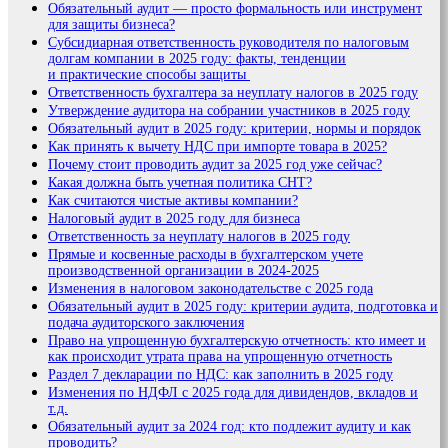
Обязательный аудит — просто формальность или инструмент
для защиты бизнеса?
Субсидиарная ответственность руководителя по налоговым
долгам компании в 2025 году: факты, тенденции
и практические способы защиты
Ответственность бухгалтера за неуплату налогов в 2025 году
Утверждение аудитора на собрании участников в 2025 году
Обязательный аудит в 2025 году: критерии, нормы и порядок
Как принять к вычету НДС при импорте товара в 2025?
Почему стоит проводить аудит за 2025 год уже сейчас?
Какая должна быть учетная политика СНТ?
Как считаются чистые активы компании?
Налоговый аудит в 2025 году для бизнеса
Ответственность за неуплату налогов в 2025 году
Прямые и косвенные расходы в бухгалтерском учете
производственной организации в 2024-2025
Изменения в налоговом законодательстве с 2025 года
Обязательный аудит в 2025 году: критерии аудита, подготовка и
подача аудиторского заключения
Право на упрощенную бухгалтерскую отчетность: кто имеет и
как происходит утрата права на упрощенную отчетность
Раздел 7 декларации по НДС: как заполнить в 2025 году
Изменения по НДФЛ с 2025 года для дивидендов, вкладов и
т.д.
Обязательный аудит за 2024 год: кто подлежит аудиту и как
проводить?