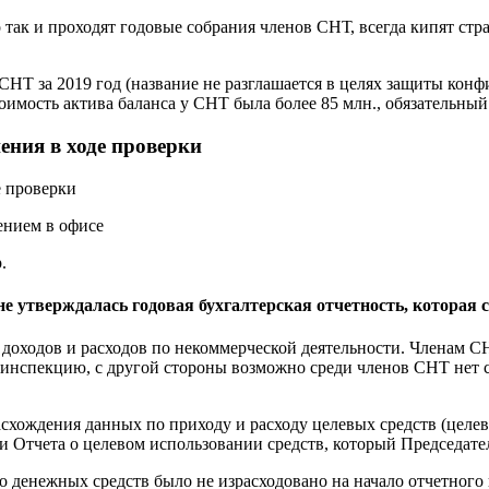
ак и проходят годовые собрания членов СНТ, всегда кипят страс
НТ за 2019 год (название не разглашается в целях защиты кон
мость актива баланса у СНТ была более 85 млн., обязательный а
ния в ходе проверки
ением в офисе
.
е утверждалась годовая бухгалтерская отчетность, которая 
оходов и расходов по некоммерческой деятельности. Членам СН
ю инспекцию, с другой стороны возможно среди членов СНТ нет 
асхождения данных по приходу и расходу целевых средств (целе
и Отчета о целевом использовании средств, который Председате
о денежных средств было не израсходовано на начало отчетного 