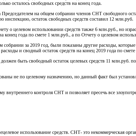
олько осталось свободных средств на конец года.
а Председателем на общем собрании членов СНТ свободного оста
ую инспекцию, остаток свободных средств составил 12 млн.руб.
чету о целевом использовании средств также 6 млн.руб., но изра
на конец года по смете 1 млн.руб., а по Отчету о целевом исполь
ем собрании за 2019 год, были показаны другие расходы, которы
расходы и сводный остаток средств на конец 2019 года по смете 
 должен быть свободный остаток целевых средств 11 млн.руб. п
дованы не по целевому назначению, но данный факт был установ
у внутреннего контроля СНТ и позволяет пресечь все злоупотр
целевое использование средств. СНТ- это некоммерческая орган