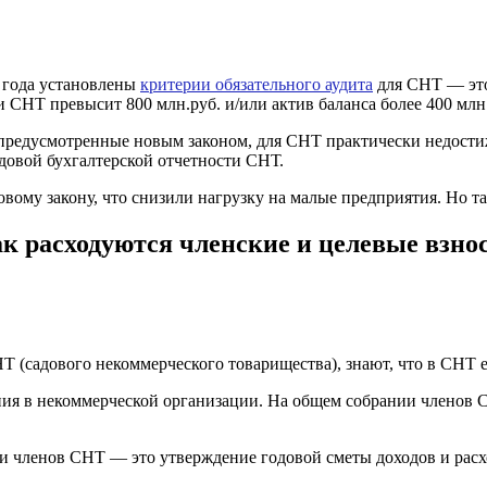
1 года установлены
критерии обязательного аудита
для СНТ — это
 СНТ превысит 800 млн.руб. и/или актив баланса более 400 млн
 предусмотренные новым законом, для СНТ практически недости
довой бухгалтерской отчетности СНТ.
овому закону, что снизили нагрузку на малые предприятия. Но та
как расходуются членские и целевые взн
НТ (садового некоммерческого товарищества), знают, что в СНТ 
ия в некоммерческой организации. На общем собрании членов 
и членов СНТ — это утверждение годовой сметы доходов и расх