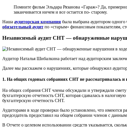
Помните фильм Эльдара Рязанова «Гараж»? Да, примерно т
заканчивается ничем и все остается по- старому.
Наша
аудиторская компания
была выбрана аудитором одного С
обязательный аудит
по «старым» финансовым показателям, стои
Независимый аудит СНТ — обнаруженные наруше
Аудитор Наталья Шибалкина работает над аудиторским заключ
Далее мы расскажем о нарушениях, которые обнаружил аудитор
1. На общих годовых собраниях СНТ не рассматривалась и н
На общих собрания СНТ члены обсуждали и утверждали смету д
бухгалтерскую отчетность СНТ, которая сдавалась в налогову
бухгалтерскую отчетность СНТ.
Аудиторами в ходе проверки было установлено, что имеются р
председатель предоставил на общем собрании членов с данным
В Отчете о целевом использовании средств указывается, скольк