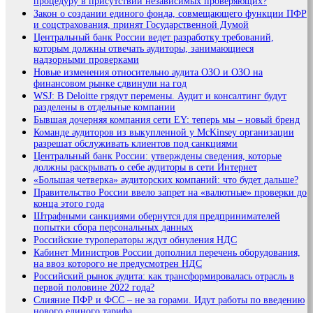
процедуру в присутствии независимых проверяющих?
Закон о создании единого фонда, совмещающего функции ПФР
и соцстрахования, принят Государственной Думой
Центральный банк России ведет разработку требований,
которым должны отвечать аудиторы, занимающиеся
надзорными проверками
Новые изменения относительно аудита ОЗО и ОЗО на
финансовом рынке сдвинули на год
WSJ: В Deloitte грядут перемены. Аудит и консалтинг будут
разделены в отдельные компании
Бывшая дочерняя компания сети EY: теперь мы – новый бренд
Команде аудиторов из выкупленной у McKinsey организации
разрешат обслуживать клиентов под санкциями
Центральный банк России: утверждены сведения, которые
должны раскрывать о себе аудиторы в сети Интернет
«Большая четверка» аудиторских компаний: что будет дальше?
Правительство России ввело запрет на «валютные» проверки до
конца этого года
Штрафными санкциями обернутся для предпринимателей
попытки сбора персональных данных
Российские туроператоры ждут обнуления НДС
Кабинет Министров России дополнил перечень оборудования,
на ввоз которого не предусмотрен НДС
Российский рынок аудита: как трансформировалась отрасль в
первой половине 2022 года?
Слияние ПФР и ФCС – не за горами. Идут работы по введению
нового единого тарифа