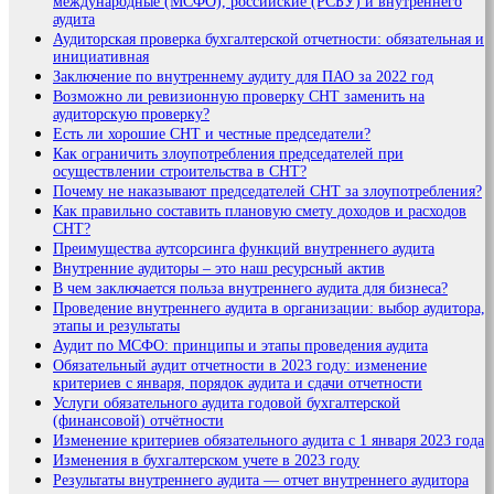
международные (МСФО), российские (РСБУ) и внутреннего
аудита
Аудиторская проверка бухгалтерской отчетности: обязательная и
инициативная
Заключение по внутреннему аудиту для ПАО за 2022 год
Возможно ли ревизионную проверку СНТ заменить на
аудиторскую проверку?
Есть ли хорошие СНТ и честные председатели?
Как ограничить злоупотребления председателей при
осуществлении строительства в СНТ?
Почему не наказывают председателей СНТ за злоупотребления?
Как правильно составить плановую смету доходов и расходов
СНТ?
Преимущества аутсорсинга функций внутреннего аудита
Внутренние аудиторы – это наш ресурсный актив
В чем заключается польза внутреннего аудита для бизнеса?
Проведение внутреннего аудита в организации: выбор аудитора,
этапы и результаты
Аудит по МСФО: принципы и этапы проведения аудита
Обязательный аудит отчетности в 2023 году: изменение
критериев с января, порядок аудита и сдачи отчетности
Услуги обязательного аудита годовой бухгалтерской
(финансовой) отчётности
Изменение критериев обязательного аудита с 1 января 2023 года
Изменения в бухгалтерском учете в 2023 году
Результаты внутреннего аудита — отчет внутреннего аудитора