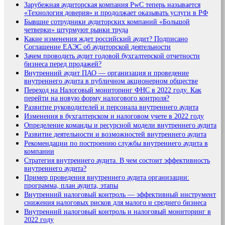
Зарубежная аудиторская компания PwC теперь называется
«Технология доверия» и продолжает оказывать услуги в РФ
Бывшие сотрудники аудиторских компаний «Большой
четверки» штурмуют рынки труда
Какие изменения ждет российский аудит? Подписано
Соглашение ЕАЭС об аудиторской деятельности
Зачем проводить аудит годовой бухгалтерской отчетности
бизнеса перед продажей?
Внутренний аудит ПАО — организация и проведение
внутреннего аудита в публичном акционерном обществе
Переход на Налоговый мониторинг ФНС в 2022 году. Как
перейти на новую форму налогового контроля?
Развитие руководителей и персонала внутреннего аудита
Изменения в бухгалтерском и налоговом учете в 2022 году
Определение команды и ресурсной модели внутреннего аудита
Развитие деятельности и возможностей внутреннего аудита
Рекомендации по построению службы внутреннего аудита в
компании
Стратегия внутреннего аудита. В чем состоит эффективность
внутреннего аудита?
Пример проведения внутреннего аудита организации:
программа, план аудита, этапы
Внутренний налоговый контроль — эффективный инструмент
снижения налоговых рисков для малого и среднего бизнеса
Внутренний налоговый контроль и налоговый мониторинг в
2022 году