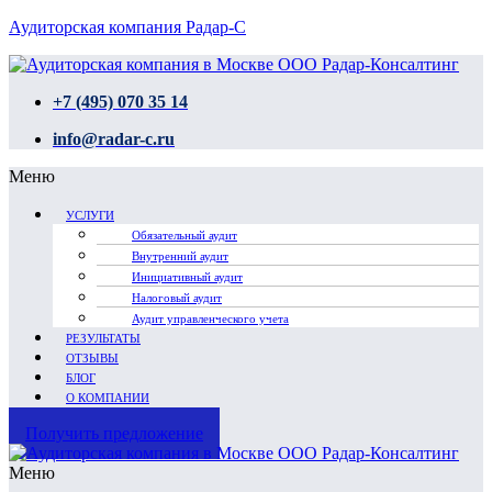
Аудиторская компания Радар-С
+7 (495) 070 35 14
info@radar-c.ru
Меню
УСЛУГИ
Обязательный аудит
Внутренний аудит
Инициативный аудит
Налоговый аудит
Аудит управленческого учета
РЕЗУЛЬТАТЫ
ОТЗЫВЫ
БЛОГ
О КОМПАНИИ
Получить предложение
Меню