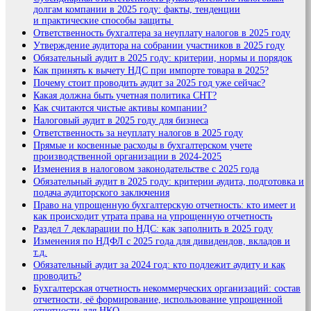
долгам компании в 2025 году: факты, тенденции
и практические способы защиты
Ответственность бухгалтера за неуплату налогов в 2025 году
Утверждение аудитора на собрании участников в 2025 году
Обязательный аудит в 2025 году: критерии, нормы и порядок
Как принять к вычету НДС при импорте товара в 2025?
Почему стоит проводить аудит за 2025 год уже сейчас?
Какая должна быть учетная политика СНТ?
Как считаются чистые активы компании?
Налоговый аудит в 2025 году для бизнеса
Ответственность за неуплату налогов в 2025 году
Прямые и косвенные расходы в бухгалтерском учете
производственной организации в 2024-2025
Изменения в налоговом законодательстве с 2025 года
Обязательный аудит в 2025 году: критерии аудита, подготовка и
подача аудиторского заключения
Право на упрощенную бухгалтерскую отчетность: кто имеет и
как происходит утрата права на упрощенную отчетность
Раздел 7 декларации по НДС: как заполнить в 2025 году
Изменения по НДФЛ с 2025 года для дивидендов, вкладов и
т.д.
Обязательный аудит за 2024 год: кто подлежит аудиту и как
проводить?
Бухгалтерская отчетность некоммерческих организаций: состав
отчетности, её формирование, использование упрощенной
отчетности для НКО