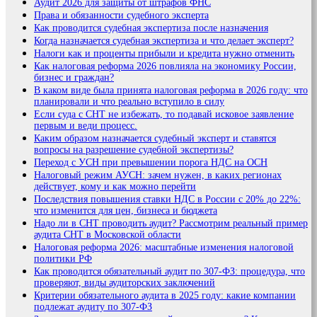
Аудит 2026 для защиты от штрафов ФНС
Права и обязанности судебного эксперта
Как проводится судебная экспертиза после назначения
Когда назначается судебная экспертиза и что делает эксперт?
Налоги как и проценты прибыли и кредита нужно отменить
Как налоговая реформа 2026 повлияла на экономику России,
бизнес и граждан?
В каком виде была принята налоговая реформа в 2026 году: что
планировали и что реально вступило в силу
Если суда с СНТ не избежать, то подавай исковое заявление
первым и веди процесс.
Каким образом назначается судебный эксперт и ставятся
вопросы на разрешение судебной экспертизы?
Переход с УСН при превышении порога НДС на ОСН
Налоговый режим АУСН: зачем нужен, в каких регионах
действует, кому и как можно перейти
Последствия повышения ставки НДС в России с 20% до 22%:
что изменится для цен, бизнеса и бюджета
Надо ли в СНТ проводить аудит? Рассмотрим реальный пример
аудита СНТ в Московской области
Налоговая реформа 2026: масштабные изменения налоговой
политики РФ
Как проводится обязательный аудит по 307-ФЗ: процедура, что
проверяют, виды аудиторских заключений
Критерии обязательного аудита в 2025 году: какие компании
подлежат аудиту по 307-ФЗ