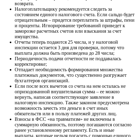
возврата.
Налогоплательщику рекомендуется следить за
состоянием единого налогового счета. Если сальдо будет
отрицательным – придется переплатить за штрафы, пени
и проценты. Игнорирование требований приведет к
заморозке расчетных счетов или взыскания за счет
имущества.
Отчеты теперь подаются 25 числа, и у налоговой
инспекции остается 3 дня для проверки, потому что
выплата должна быть произведена до 28 числа;
Периодичность подачи отчетности не поддавалась
корректировке;
Отпадает необходимость формирования множества
платежных документов, что существенно разгружает
бухгалтеров организаций.
Если после всех вычетов со счета на нем осталась не
оприходованной внушительная сумма – ее можно
вернуть, написав соответствующее заявление в
налоговую инспекцию. Также законом предусмотрена
возможность зачесть эти деньги в счет иных
обязательств или в пользу платежей других лиц.
Взносы в ФСС «на травматизм» не включены в
суммарную обязанность, поэтому погашаются согласно
ранее установленному регламенту. Есть и иные
выплаты, которые нельзя погасить с помощью единого