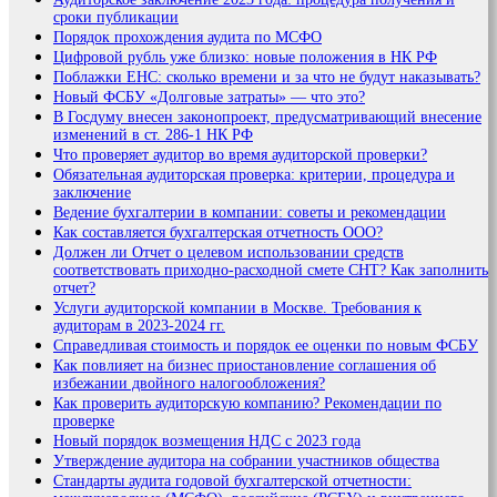
сроки публикации
Порядок прохождения аудита по МСФО
Цифровой рубль уже близко: новые положения в НК РФ
Поблажки ЕНС: сколько времени и за что не будут наказывать?
Новый ФСБУ «Долговые затраты» — что это?
В Госдуму внесен законопроект, предусматривающий внесение
изменений в ст. 286-1 НК РФ
Что проверяет аудитор во время аудиторской проверки?
Обязательная аудиторская проверка: критерии, процедура и
заключение
Ведение бухгалтерии в компании: советы и рекомендации
Как составляется бухгалтерская отчетность ООО?
Должен ли Отчет о целевом использовании средств
соответствовать приходно-расходной смете СНТ? Как заполнить
отчет?
Услуги аудиторской компании в Москве. Требования к
аудиторам в 2023-2024 гг.
Справедливая стоимость и порядок ее оценки по новым ФСБУ
Как повлияет на бизнес приостановление соглашения об
избежании двойного налогообложения?
Как проверить аудиторскую компанию? Рекомендации по
проверке
Новый порядок возмещения НДС с 2023 года
Утверждение аудитора на собрании участников общества
Стандарты аудита годовой бухгалтерской отчетности: