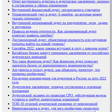
Отчет внутреннего аудитора и аудиторское заключение: разница
в составлении и сферах применения
Внутренний финансовый аудит: организация и стандарты
Управленческий учет и аудит: 6 ошибок, на которые может
указать специалист
Внутренний непрерывный аудит на предприятии: цели, задачи
и результаты
Правила ведения отчетности. Как своевременный аудит
помогает выявить ошибки?
Дистанционный аудит: объективная реальность или неудачная
попытка выйти на новый уровень?
Сентябрь 2022: какие законы вступают в силу с началом осени?
Китайские биржи начнут принимать заключения от российских
аудиторских компаний
Что такое форензик аудит? Как форензик аудит помогает
защитить бизнес от корпоративного мошенничества?
Аргументы в пользу аудита: как объяснить директору, что
проверка необходима?
Последние нововведения для аудиторов в России за лето 2022
года
Аудиторское заключение: порядок составления и основные
положения
Аудиторский экзамен по правилам СРО: действующая модель
устарела и требует значительных изменений
ТОП-10 отличий аудиторской проверки от ревизионной
Инвентаризация и аудит: для чего необходимо проводить