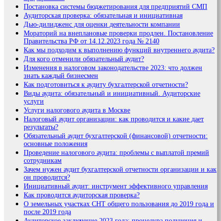
Постановка системы бюджетирования для предприятий СМП
Аудиторская проверка: обязательная и инициативная
Дью-дилидженс для оценки деятельности компании
Мораторий на внеплановые проверки продлен. Постановление
Правительства РФ от 14.12.2023 года № 2140
Как мы подходим к выполнению функций внутреннего аудита?
Для кого отменили обязательный аудит?
Изменения в налоговом законодательстве 2023: что должен
знать каждый бизнесмен
Как подготовиться к аудиту бухгалтерской отчетности?
Виды аудита: обязательный и инициативный. Аудиторские
услуги
Услуги налогового аудита в Москве
Налоговый аудит организации: как проводится и какие дает
результаты?
Обязательный аудит бухгалтерской (финансовой) отчетности:
основные положения
Проведение налогового аудита: проблемы с выплатой премий
сотрудникам
Зачем нужен аудит бухгалтерской отчетности организации и как
он проводится?
Инициативный аудит: инструмент эффективного управления
Как проводится аудиторская проверка?
О земельных участках СНТ общего пользования до 2019 года и
после 2019 года
Аудиторское заключение 2023 года: процедура получения и