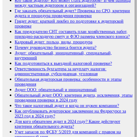
Кто такой аудитор? Кто может стать аудитором? В чем разница
между частным аудитором и организацией?
Где заказать обязательный аудит? Проверка по СРО, критерии
аудита и процедура проведения проверки
Грядет аудит: краткий ликбез по подготовке к аудиторской
проверке
Как председателю СНТ составить план хозяйственных работ,
приходно-расходную смету и ФЭО размера членского взноса?
Кадровый аудит: польза, виды, процедура
Почему руководство бизнеса боится аудита?
Аудит: обязательный, инициативный, специальный,
внутренний
Как подготовиться к выездной налоговой проверке?
Ответственность бухгалтера за неуплату налогов:
административная, субсидиарная, уголовная
Обязательная аудиторская проверка: особенности и этапы
проведения
Аудит ООО: обязательный и инициативный
Обязательный аудит ООО: критерии аудита, исключения, этапы
проведения проверки в 2024 году
Что такое налоговый аудит и когда он нужен компании?
Как опубликовать аудиторское заключение на Федресурсе за
2023 год в 2024 году?
Для кого обязателен аудит в 2024 году? Какие действуют
критерии обязательного аудита?
Учет запасов по ФСБУ 5/2019 для компаний с правом на
упрощенный учет