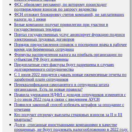
ФСС обновляет регламент, по которому происходит
подтверждение взносов по запросу ведомства
ФСН отложит блокировку счетов компаний, не заплативших
налоги до 1 июня
Белые компании получат привилегии при участии в
государственных тендерах
Портал государственных услуг анонсирует функцию подписи
электронных трудовых договоров
Порядок предоставления справок о посещении врача в рабочее
время для беременных сотрудниц
Формулы распределения налога на прибыль организации по
субъектам РФ будут изменены
Предоплатные счет-фактуры будут разрешены в случаях
долговременного сотрудничества
С 1 июля 2022 придется сдавать новые ежемесячные отчеты по
заработной плате сотрудников
Переквалификация самозанятого в сотрудника штата
организации. Есть ли новые правила?
Правила удержания НДФЛ с доходов сотрудников изменятся с
1-го июля 2022 года в связи с введением АУСН
Появился законный способ избежать штрафов за опоздание с
отчетами
Кто получит отсрочку выплаты страховых взносов за II и III
кварталы?
Долги, списанные иностранными компаниями в качестве
прощенных, не будут подлежать налогообложению в 2022 году.