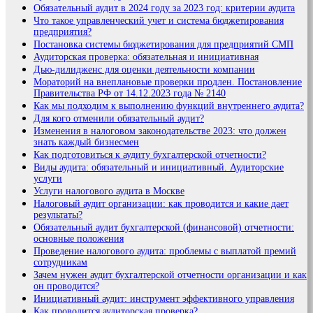
Обязательный аудит в 2024 году за 2023 год: критерии аудита
Что такое управленческий учет и система бюджетирования
предприятия?
Постановка системы бюджетирования для предприятий СМП
Аудиторская проверка: обязательная и инициативная
Дью-дилидженс для оценки деятельности компании
Мораторий на внеплановые проверки продлен. Постановление
Правительства РФ от 14.12.2023 года № 2140
Как мы подходим к выполнению функций внутреннего аудита?
Для кого отменили обязательный аудит?
Изменения в налоговом законодательстве 2023: что должен
знать каждый бизнесмен
Как подготовиться к аудиту бухгалтерской отчетности?
Виды аудита: обязательный и инициативный. Аудиторские
услуги
Услуги налогового аудита в Москве
Налоговый аудит организации: как проводится и какие дает
результаты?
Обязательный аудит бухгалтерской (финансовой) отчетности:
основные положения
Проведение налогового аудита: проблемы с выплатой премий
сотрудникам
Зачем нужен аудит бухгалтерской отчетности организации и как
он проводится?
Инициативный аудит: инструмент эффективного управления
Как проводится аудиторская проверка?