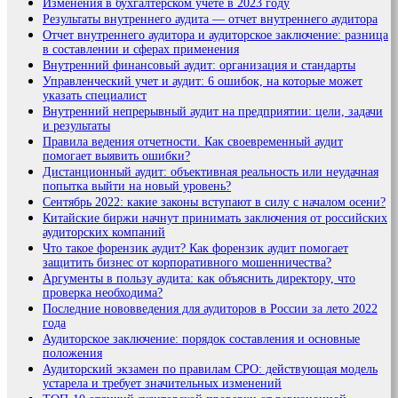
Изменения в бухгалтерском учете в 2023 году
Результаты внутреннего аудита — отчет внутреннего аудитора
Отчет внутреннего аудитора и аудиторское заключение: разница
в составлении и сферах применения
Внутренний финансовый аудит: организация и стандарты
Управленческий учет и аудит: 6 ошибок, на которые может
указать специалист
Внутренний непрерывный аудит на предприятии: цели, задачи
и результаты
Правила ведения отчетности. Как своевременный аудит
помогает выявить ошибки?
Дистанционный аудит: объективная реальность или неудачная
попытка выйти на новый уровень?
Сентябрь 2022: какие законы вступают в силу с началом осени?
Китайские биржи начнут принимать заключения от российских
аудиторских компаний
Что такое форензик аудит? Как форензик аудит помогает
защитить бизнес от корпоративного мошенничества?
Аргументы в пользу аудита: как объяснить директору, что
проверка необходима?
Последние нововведения для аудиторов в России за лето 2022
года
Аудиторское заключение: порядок составления и основные
положения
Аудиторский экзамен по правилам СРО: действующая модель
устарела и требует значительных изменений