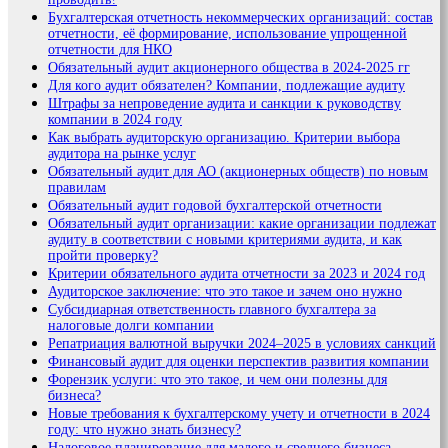
Бухгалтерская отчетность некоммерческих организаций: состав
отчетности, её формирование, использование упрощенной
отчетности для НКО
Обязательный аудит акционерного общества в 2024-2025 гг
Для кого аудит обязателен? Компании, подлежащие аудиту
Штрафы за непроведение аудита и санкции к руководству
компании в 2024 году
Как выбрать аудиторскую организацию. Критерии выбора
аудитора на рынке услуг
Обязательный аудит для АО (акционерных обществ) по новым
правилам
Обязательный аудит годовой бухгалтерской отчетности
Обязательный аудит организации: какие организации подлежат
аудиту в соответствии с новыми критериями аудита, и как
пройти проверку?
Критерии обязательного аудита отчетности за 2023 и 2024 год
Аудиторское заключение: что это такое и зачем оно нужно
Субсидиарная ответственность главного бухгалтера за
налоговые долги компании
Репатриация валютной выручки 2024–2025 в условиях санкций
Финансовый аудит для оценки перспектив развития компании
Форензик услуги: что это такое, и чем они полезны для
бизнеса?
Новые требования к бухгалтерскому учету и отчетности в 2024
году: что нужно знать бизнесу?
Налоговое планирование для малого и среднего бизнеса