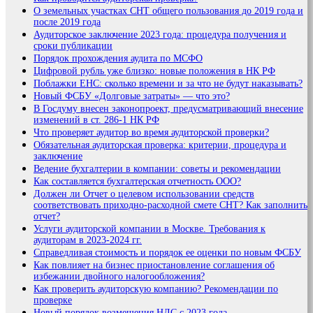
О земельных участках СНТ общего пользования до 2019 года и
после 2019 года
Аудиторское заключение 2023 года: процедура получения и
сроки публикации
Порядок прохождения аудита по МСФО
Цифровой рубль уже близко: новые положения в НК РФ
Поблажки ЕНС: сколько времени и за что не будут наказывать?
Новый ФСБУ «Долговые затраты» — что это?
В Госдуму внесен законопроект, предусматривающий внесение
изменений в ст. 286-1 НК РФ
Что проверяет аудитор во время аудиторской проверки?
Обязательная аудиторская проверка: критерии, процедура и
заключение
Ведение бухгалтерии в компании: советы и рекомендации
Как составляется бухгалтерская отчетность ООО?
Должен ли Отчет о целевом использовании средств
соответствовать приходно-расходной смете СНТ? Как заполнить
отчет?
Услуги аудиторской компании в Москве. Требования к
аудиторам в 2023-2024 гг.
Справедливая стоимость и порядок ее оценки по новым ФСБУ
Как повлияет на бизнес приостановление соглашения об
избежании двойного налогообложения?
Как проверить аудиторскую компанию? Рекомендации по
проверке
Новый порядок возмещения НДС с 2023 года