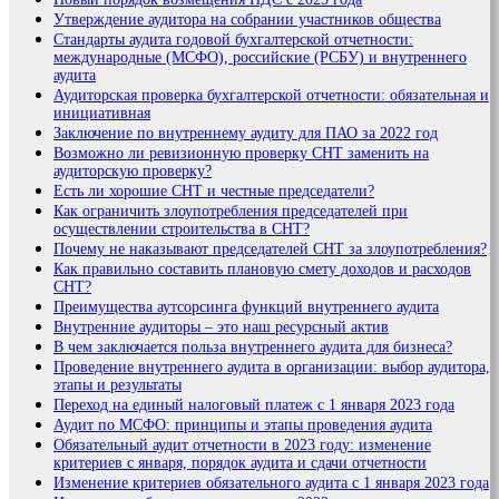
Утверждение аудитора на собрании участников общества
Стандарты аудита годовой бухгалтерской отчетности:
международные (МСФО), российские (РСБУ) и внутреннего
аудита
Аудиторская проверка бухгалтерской отчетности: обязательная и
инициативная
Заключение по внутреннему аудиту для ПАО за 2022 год
Возможно ли ревизионную проверку СНТ заменить на
аудиторскую проверку?
Есть ли хорошие СНТ и честные председатели?
Как ограничить злоупотребления председателей при
осуществлении строительства в СНТ?
Почему не наказывают председателей СНТ за злоупотребления?
Как правильно составить плановую смету доходов и расходов
СНТ?
Преимущества аутсорсинга функций внутреннего аудита
Внутренние аудиторы – это наш ресурсный актив
В чем заключается польза внутреннего аудита для бизнеса?
Проведение внутреннего аудита в организации: выбор аудитора,
этапы и результаты
Переход на единый налоговый платеж с 1 января 2023 года
Аудит по МСФО: принципы и этапы проведения аудита
Обязательный аудит отчетности в 2023 году: изменение
критериев с января, порядок аудита и сдачи отчетности
Изменение критериев обязательного аудита с 1 января 2023 года