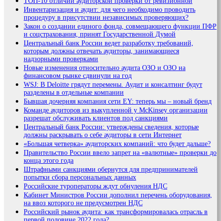
ТОП-10 отличий аудиторской проверки от ревизионной
Инвентаризация и аудит: для чего необходимо проводить
процедуру в присутствии независимых проверяющих?
Закон о создании единого фонда, совмещающего функции ПФР
и соцстрахования, принят Государственной Думой
Центральный банк России ведет разработку требований,
которым должны отвечать аудиторы, занимающиеся
надзорными проверками
Новые изменения относительно аудита ОЗО и ОЗО на
финансовом рынке сдвинули на год
WSJ: В Deloitte грядут перемены. Аудит и консалтинг будут
разделены в отдельные компании
Бывшая дочерняя компания сети EY: теперь мы – новый бренд
Команде аудиторов из выкупленной у McKinsey организации
разрешат обслуживать клиентов под санкциями
Центральный банк России: утверждены сведения, которые
должны раскрывать о себе аудиторы в сети Интернет
«Большая четверка» аудиторских компаний: что будет дальше?
Правительство России ввело запрет на «валютные» проверки до
конца этого года
Штрафными санкциями обернутся для предпринимателей
попытки сбора персональных данных
Российские туроператоры ждут обнуления НДС
Кабинет Министров России дополнил перечень оборудования,
на ввоз которого не предусмотрен НДС
Российский рынок аудита: как трансформировалась отрасль в
первой половине 2022 года?