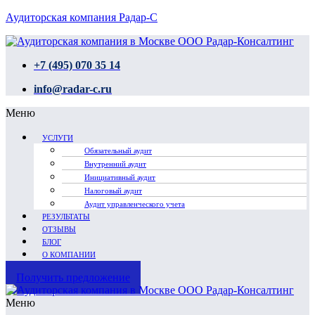
Аудиторская компания Радар-С
+7 (495) 070 35 14
info@radar-c.ru
Меню
УСЛУГИ
Обязательный аудит
Внутренний аудит
Инициативный аудит
Налоговый аудит
Аудит управленческого учета
РЕЗУЛЬТАТЫ
ОТЗЫВЫ
БЛОГ
О КОМПАНИИ
Получить предложение
Меню