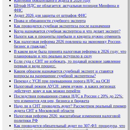
Критерии обязательного аудита в 2026 году
Штраф НДС не облагается: актуальная позиция Минфина и
ФНС
Аудит 2026 для защиты от штрафов ФНС
Права и обязанности судебного эксперта
Как проводится судебная экспертиза после назначения
Когда назначается судебная экспертиза и что делает эксперт?
Налоги как и проценты прибыли и кредита нужно отменить
Как налоговая реформа 2026 повлияла на экономику России,
бизнес и граждан?
В каком виде была принята налоговая реформа в 2026 году: что
планировали и что реально вступило в силу
Если суда с СНТ не избежать, то подавай исковое заявление
первым и веди процесс.
Каким образом назначается судебный эксперт и ставятся
вопросы на разрешение судебной экспертизы?
Переход с УСН при превышении порога НДС на ОСН
Налоговый режим АУСН: зачем нужен, в каких регионах
действует, кому и как можно перейти
Последствия повышения ставки НДС в России с 20% до 22%:
что изменится для цен, бизнеса и бюджета
Надо ли в СНТ проводить аудит? Рассмотрим реальный пример
аудита СНТ в Московской области
Налоговая реформа 2026: масштабные изменения налоговой
политики РФ
Как проводится обязательный аудит по 307-ФЗ: процедура, что