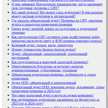
О чем забывают Председатели товарищества, когда заключают
свои трудовые договоры с СНТ?
Кто такой аудитор? Кто может стать аудитором? В чем разница
между частным аудитором и организацией?
Где заказать обязательный аудит? Проверка по СРО, критерии
аудита и процедура проведения проверки
Грядет аудит: краткий ликбез по подготовке к аудиторской
проверке
Как председателю СНТ составить план хозяйственных работ,
приходно-расходную смету и ФЭО размера членского взноса?
Кадровый аудит: польза, виды, процедура
Почему руководство бизнеса боится аудита?
Аудит: обязательный, инициативный, специальный,
внутренний
Как подготовиться к выездной налоговой проверке?
Ответственность бухгалтера за неуплату налогов:
административная, субсидиарная, уголовная
Обязательная аудиторская проверка: особенности и этапы
проведения
Аудит ООО: обязательный и инициативный
Обязательный аудит ООО: критерии аудита, исключения, этапы
проведения проверки в 2024 году
Что такое налоговый аудит и когда он нужен компании?
Как опубликовать аудиторское заключение на Федресурсе за
2023 год в 2024 году?
Для кого обязателен аудит в 2024 году? Какие действуют