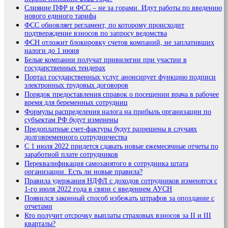
Слияние ПФР и ФCС – не за горами. Идут работы по введению
нового единого тарифа
ФСС обновляет регламент, по которому происходит
подтверждение взносов по запросу ведомства
ФСН отложит блокировку счетов компаний, не заплативших
налоги до 1 июня
Белые компании получат привилегии при участии в
государственных тендерах
Портал государственных услуг анонсирует функцию подписи
электронных трудовых договоров
Порядок предоставления справок о посещении врача в рабочее
время для беременных сотрудниц
Формулы распределения налога на прибыль организации по
субъектам РФ будут изменены
Предоплатные счет-фактуры будут разрешены в случаях
долговременного сотрудничества
С 1 июля 2022 придется сдавать новые ежемесячные отчеты по
заработной плате сотрудников
Переквалификация самозанятого в сотрудника штата
организации. Есть ли новые правила?
Правила удержания НДФЛ с доходов сотрудников изменятся с
1-го июля 2022 года в связи с введением АУСН
Появился законный способ избежать штрафов за опоздание с
отчетами
Кто получит отсрочку выплаты страховых взносов за II и III
кварталы?