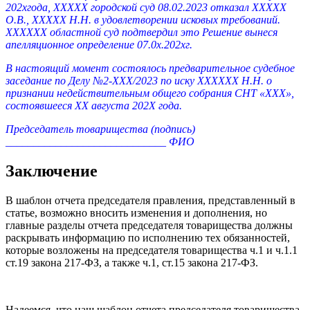
202хгода, ХХХХХ городской суд
08.02.2023 отказал ХХХХХ
О.В., ХХХХХ Н.Н. в удовлетворении
исковых требований.
ХХХХХХ областной суд подтвердил это Решение
вынеся
апелляционное определение 07.0х.202хг.
В настоящий момент состоялось предварительное судебное
заседание по
Делу №2-ХХХ/2023 по иску ХХХХХХ Н.Н. о
признании недействительным
общего собрания СНТ «ХХХ»,
состоявшееся ХХ августа 202Х года.
Председатель товарищества (подпись)
_____________________________ ФИО
Заключение
В шаблон отчета председателя правления, представленный в
статье, возможно вносить изменения и дополнения, но
главные разделы отчета председателя товарищества должны
раскрывать информацию по исполнению тех обязанностей,
которые возложены на председателя товарищества ч.1 и ч.1.1
ст.19 закона 217-ФЗ, а также ч.1, ст.15 закона 217-ФЗ.
Надеемся, что наш шаблон отчета председателя товарищества