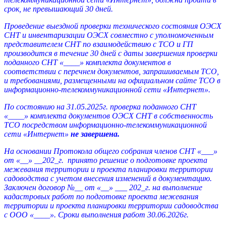
срок, не превышающий 30 дней.
Проведение выездной проверки технического состояния ОЭСХ
СНТ и инвентаризации ОЭСХ совместно с уполномоченным
представителем СНТ по взаимодействию с ТСО и ГП
производится в течение 30 дней с даты завершения проверки
поданного СНТ «____» комплекта документов в
соответствии с перечнем документов, запрашиваемым ТСО,
и требованиями, размещенными на официальном сайте ТСО в
информационно-телекоммуникационной сети «Интернет».
По состоянию на 31.05.2025г. проверка поданного СНТ
«____» комплекта документов ОЭСХ СНТ в собственность
ТСО посредством информационно-телекоммуникационной
сети «Интернет»
не завершена.
На основании Протокола общего собрания членов СНТ «___»
от «__» __202_г. принято решение о подготовке проекта
межевания территории и проекта планировки территории
садоводства с учетом внесения изменений в документацию.
Заключен договор №__ от «__» ___ 202_г. на выполнение
кадастровых работ по подготовке проекта межевания
территории и проекта планировки территории садоводства
с ООО «____». Сроки выполнения работ 30.06.2026г.