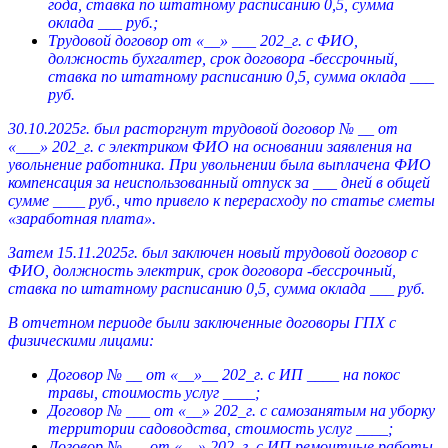
года, ставка по штатному расписанию 0,5, сумма
оклада ___ руб.;
Трудовой договор от «__» ___ 202_г. с ФИО,
должность бухгалтер, срок договора -бессрочный,
ставка по штатному расписанию 0,5, сумма оклада ___
руб.
30.10.2025г. был расторгнут трудовой договор № __ от
«___» 202_г. с электриком ФИО на основании заявления на
увольнение работника. При увольнении была выплачена ФИО
компенсация за неиспользованный отпуск за ___ дней в общей
сумме ____ руб., что привело к перерасходу по статье сметы
«заработная плата».
Затем 15.11.2025г. был заключен новый трудовой договор с
ФИО, должность электрик, срок договора -бессрочный,
ставка по штатному расписанию 0,5, сумма оклада ___ руб.
В отчетном периоде были заключенные договоры ГПХ с
физическими лицами:
Договор № __ от «__»__ 202_г. с ИП ____ на покос
травы, стоимость услуг ____;
Договор № ___ от «__» 202_г. с самозанятым на уборку
территории садоводства, стоимость услуг ____;
Договор №___ от «__» 202_г. с ИП ремонтные работы